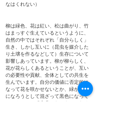
なはくれない）
柳は緑色、花は紅い、松は曲がり、竹
はまっすぐ生えているというように、
自然の中ではそれぞれ「自分らしく」
生き、しかし互いに（昆虫を媒介した
り土壌を作るなどして）生存について
影響しあっています。柳が柳らしく、
花が花らしくあるということが、互い
の必要性や貢献、全体としての共生を
生んでいます。自分の価値に否定的に
なって花を咲かせないとか、緑から赤
になろうとして混ざって黒色になって
しまうとか、「
自分でないものになろ
うとすること
」こそが、個人の尊厳を
失い、さらには共存共栄のつながりを
断ち切ることになります。