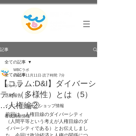
記事
全ての記事
WBCラボ
全ての記事
2021年11月11日
読了時間: 7分
【コラム:D&I】ダイバーシ
おしらせ
ティ（多様性）とは（5）
活動報告
…人権編②
イベント・ワークショップ情報
前回は、人権目線のダイバーシティ
養成講座情報
（人間平等という考えが人権目線のダ
イバーシティである）とお伝えしまし
た。今回は政治経済と人権の関係につ