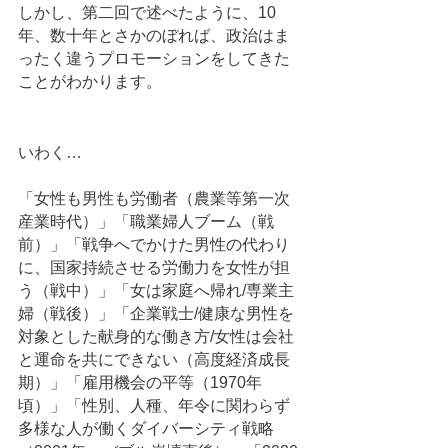
しかし、第二回で述べたように、10
年、数十年とさかのぼれば、政治はま
ったく違うプロモーションをしてきた
ことがわかります。
いわく…
「女性も男性も労働者（農業等第一次
産業時代）」「職業婦人ブーム（戦
前）」「戦争へでかけた男性の代わり
に、国家持続させる労働力を女性が担
う（戦中）」「女は家庭へ帰れ/専業主
婦（戦後）」「企業戦士/健康な男性を
対象とした献身的な働き方/女性は会社
と運命を共にできない（高度経済成長
期）」「雇用機会の平等（1970年
頃）」「性別、人種、年令に関わらず
多様な人が働くダイバーシティ戦略