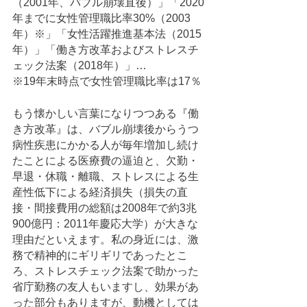
（2001年、バブル崩壊直後）」「2020
年までに女性管理職比率30%（2003
年）※」「女性活躍推進基本法（2015
年）」「働き方改革およびストレスチ
ェック法案（2018年）」…
※19年末時点で女性管理職比率は17％
もう懐かしい言葉になりつつある『働
き方改革』は、バブル崩壊後からうつ
病性疾患にかかる人が毎年増加し続け
たことによる医療費の逼迫と、欠勤・
早退・休職・離職、ストレスによる生
産性低下による経済損失（損失の直
接・間接費用の総額は2008年で約3兆
900億円：2011年慶応大学）が大きな
理由だといえます。私の身近には、激
務で精神的にギリギリであったとこ
ろ、ストレスチェック法案で助かった
省庁勤務の友人もいますし、効果があ
った部分もありますが、動機としては