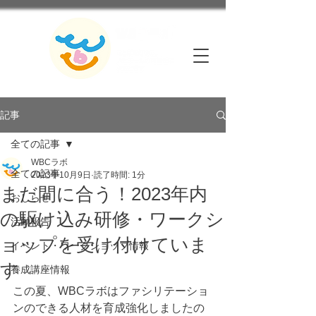
記事
全ての記事
WBCラボ
全ての記事
2023年10月9日
読了時間: 1分
まだ間に合う！2023年内
おしらせ
の駆け込み研修・ワークシ
活動報告
ョップを受け付けていま
イベント・ワークショップ情報
す
養成講座情報
この夏、WBCラボはファシリテーショ
ンのできる人材を育成強化しましたの