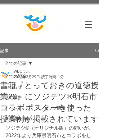
記事
全ての記事
WBCラボ
全ての記事
2023年3月29日
読了時間: 1分
書籍『とっておきの道徳授
おしらせ
業20』にソジテツ®明石市
活動報告
コラボポスターを使った
イベント・ワークショップ情報
授業例が掲載されています
養成講座情報
ソジテツ®（オリジナル版）の問いが、
2022年より兵庫県明石市とコラボをし