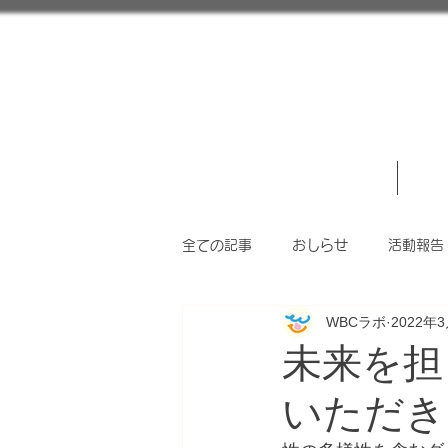
WBCラボとは
事業
全ての記事
おしらせ
活動報告
WBCラボ
2022年
未来を担
いただき