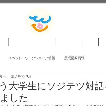
紹介
対話とことばのプログラム
News/Event
SHOP
法
イベント・ワークショップ情報
養成講座情報
3月30日
読了時間: 3分
う大学生にソジテツ対話
ました