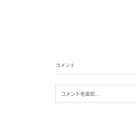
コメント
コメントを追加…
Cx3mini体験談（株式会社サ
イバーエージェント・吉田浩
一さん）
HOME
｜
WBCラボとは
｜