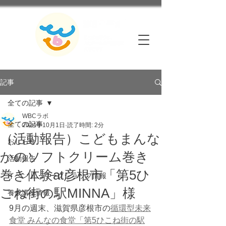
記事
全ての記事
WBCラボ
全ての記事
2024年10月1日
読了時間: 2分
（活動報告）こどもまんな
おしらせ
かのソフトクリーム巻き
活動報告
巻き体験at彦根市「第5ひ
イベント・ワークショップ情報
こね街の駅MINNA」様
養成講座情報
9月の週末、滋賀県彦根市の
循環型未来
食堂 みんなの食堂「第5ひこね街の駅