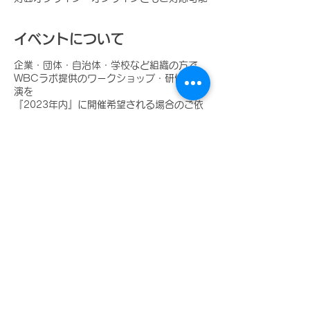
イベントについて
企業・団体・自治体・学校など組織の方で、
WBCラボ提供のワークショップ・研修・講
演を
『2023年内』に開催希望される場合のご依
頼・お問い合わせフォームです。
【2023年のご対応可能状況】
2023年12月…△ 日程によりご対応
可能です（下旬）
このイベントをシェア