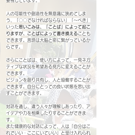
要視しています。
人の可能性や創造性を無意識に狭めてしま
う、「〇〇でなければならない」「～べき」
いった
思いこみは、「ことば」によって起こ
りますが、ことばによって書き換える
ことも
できます。言語は大脳と密に繋がっているか
らです。
さらにことばは、使い方によって、一見ネガ
ティブな状況を希望ある見方に変えることが
できます。
​ビジョンを創り共有し、人と協働することが
できます。自分にとっての良い状態を思い出
すことができます。
対話を通し、違う人々が理解しあったり、ア
イデアや力を相乗したりすることができま
す。
また健康的な対話によって、人は「自分はこ
れでいい・ここにいていい」と受け入れられ