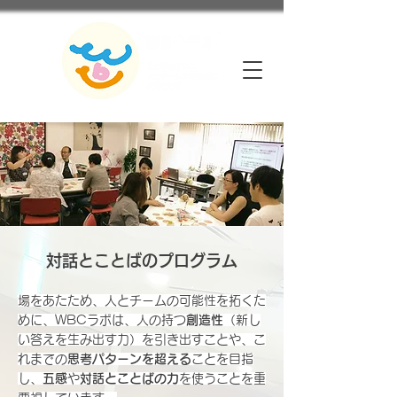
対話とことばのプログラム
場をあたため、人とチームの可能性を拓くた
めに、WBCラボは、人の持つ
創造性
（新し
い答えを生み出す力）
を引き出すことや、こ
れまでの
思考パターンを超える
ことを目指
し、
五感
や
対話とことばの力
を使うことを重