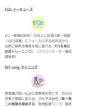
EQs イーキューズ
EQ（感情的知性）の向上に必須の第一段階
「自己認識」にフォーカスする対話法から、
自然に関係性構築を身に着ける「
EQを育む
対話トレーニング
」（ファシリテーター養成
講座有）
​MY-ning マイニング
無意識の思い込みに罪悪感を持たず、自分の
言葉で価値に変える。
バイアスから「唯一無
二の価値を創造する
」発想転換ワーク。臨床