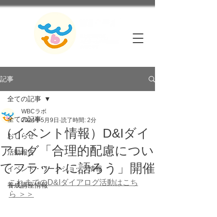
記事
全ての記事
WBCラボ
全ての記事
2024年5月9日
読了時間: 2分
（イベント情報）D&Iダイ
おしらせ
アログ「合理的配慮につい
活動報告
てフラットに語ろう」開催
イベント・ワークショップ情報
これまでのD&Iダイアログ活動はこち
養成講座情報
ら ＞＞