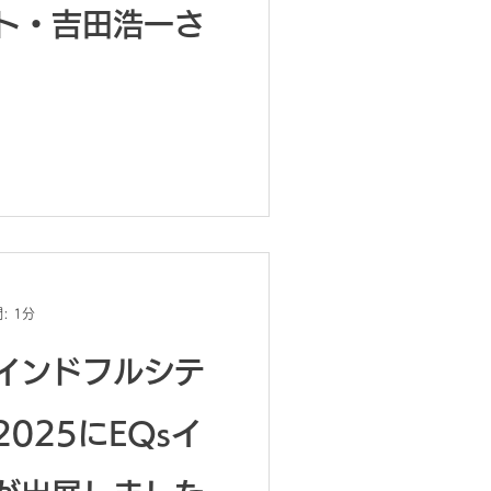
ト・吉田浩一さ
: 1分
インドフルシテ
025にEQsイ