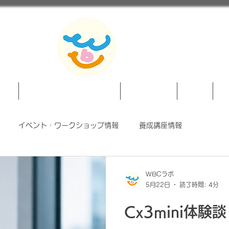
紹介
対話とことばのプログラム
News/Event
SHOP
法
イベント・ワークショップ情報
養成講座情報
WBCラボ
5月22日
読了時間: 4分
Cx3mini体