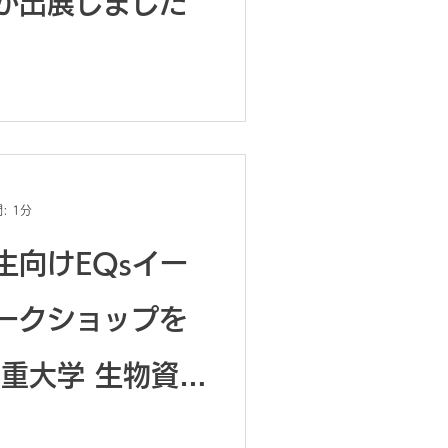
が出展しました
: 1分
生向けEQsイー
ークショップを
三重大学 生物資源