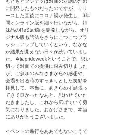
もともとソジテツは対面の対話のため
に開発したものだったのですが、リリ
ースした直後にコロナ禍が発生し、3年
間オンライン版を細々行いながら、姉
妹品のReStart版を開発しながら、オリ
ジナル版も話法をさらにこつこつブラ
ッシュアップしていくという、なかな
か結果が見えない日々が続いていまし
た。今回prideweekということで、思い
切って対面での提供に踏み切りました
が、ご参加のみなさまからの感想や、
会場を出る時のすっきりとした笑顔を
拝見して、本当に、あきらめず頑張っ
てきて良かったなあと、思わせていた
だきましたし、これから広げていく勇
気になりました。おかげさまで、本当
にありがとうございました。
イベントの進行をああでもないこうで