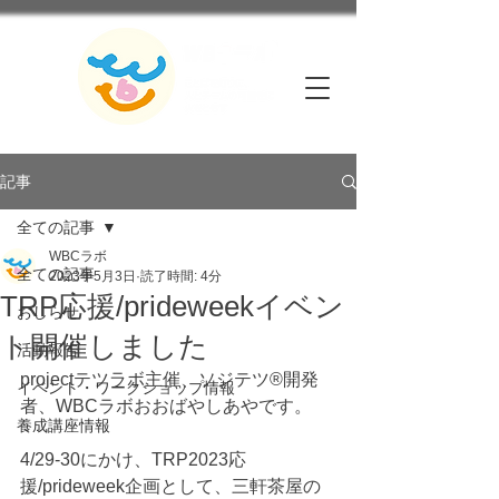
記事
全ての記事
WBCラボ
全ての記事
2023年5月3日
読了時間: 4分
TRP応援/prideweekイベン
おしらせ
ト開催しました
活動報告
projectテツラボ主催、ソジテツ®開発
イベント・ワークショップ情報
者、WBCラボおおばやしあやです。
養成講座情報
4/29-30にかけ、TRP2023応
援/prideweek企画として、三軒茶屋の