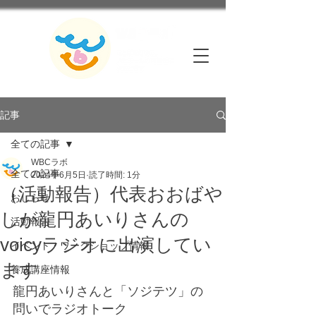
記事
全ての記事
WBCラボ
全ての記事
2024年6月5日
読了時間: 1分
（活動報告）代表おおばや
おしらせ
しが龍円あいりさんの
活動報告
voicyラジオに出演してい
イベント・ワークショップ情報
ます
養成講座情報
龍円あいりさんと「ソジテツ」の
問いでラジオトーク